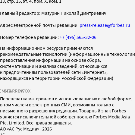
13, стр. 15, эт. 4, пом. X, ком. 1
Главный редактор: Мазурин Николай Дмитриевич
Адрес электронной почты редакции:
press-release@forbes.ru
Номер телефона редакции:
+7 (495) 565-32-06
На информационном ресурсе применяются
рекомендательные технологии (информационные технологии
предоставления информации на основе сбора,
систематизации и анализа сведений, относящихся
к предпочтениям пользователей сети «Интернет»,
находящихся на территории Российской Федерации)
СМИ2
SPARROW
INFOX
Перепечатка материалов и использование их в любой форме,
в том числе и в электронных СМИ, возможны только с
письменного разрешения редакции. Товарный знак Forbes
является исключительной собственностью Forbes Media Asia
Pte. Limited. Все права защищены.
AO «АС Рус Медиа»
·
2026
16+