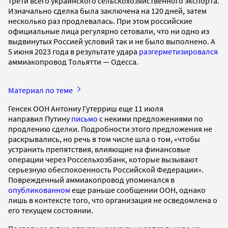
трети всего украинского сельскохозяйственного экспорта.
Изначально сделка была заключена на 120 дней, затем
несколько раз продлевалась. При этом российские
официальные лица регулярно сетовали, что ни одно из
выдвинутых Россией условий так и не было выполнено. А
5 июня 2023 года в результате удара
разгерметизировался
аммиакопровод Тольятти — Одесса.
Материал по теме
Генсек ООН Антониу Гутерриш еще 11 июля
направил Путину
письмо
с некими предложениями по
продлению сделки. Подробности этого предложения не
раскрывались, но речь в том числе шла о том, «чтобы
устранить препятствия, влияющие на финансовые
операции через Россельхозбанк, которые вызывают
серьезную обеспокоенность Российской Федерации».
Поврежденный аммиакопровод упоминался в
опубликованном
еще раньше сообщении ООН, однако
лишь в контексте того, что организация не осведомлена о
его текущем состоянии.