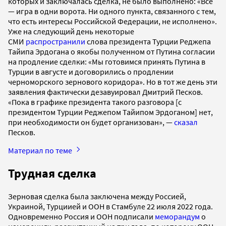
которых и заключалась сделка, не было выполнено: «Все
— игра в одни ворота. Ни одного пункта, связанного с тем,
что есть интересы Российской Федерации, не исполнено».
Уже на следующий день некоторые
СМИ
распространили
слова президента Турции Реджепа
Тайипа Эрдогана о якобы полученном от Путина согласии
на продление сделки: «Мы готовимся принять Путина в
Турции в августе и договорились о продлении
черноморского зернового коридора». Но в тот же день эти
заявления фактически дезавуировал Дмитрий Песков.
«Пока в графике президента такого разговора [с
президентом Турции Реджепом Тайипом Эрдоганом] нет,
при необходимости он будет организован», —
сказал
Песков.
Материал по теме
Трудная сделка
Зерновая сделка была заключена между Россией,
Украиной, Турциией и ООН в Стамбуле 22 июля 2022 года.
Одновременно Россия и ООН подписали
меморандум
о