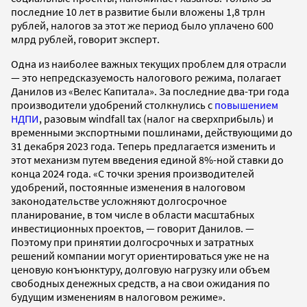
последние 10 лет в развитие были вложены 1,8 трлн
рублей, налогов за этот же период было уплачено 600
млрд рублей, говорит эксперт.
Одна из наиболее важных текущих проблем для отрасли
— это непредсказуемость налогового режима, полагает
Данилов из «Велес Капитала». За последние два-три года
производители удобрений столкнулись с
повышением
НДПИ
, разовым windfall tax (налог на сверхприбыль) и
временными экспортными пошлинами, действующими до
31 декабря 2023 года. Теперь предлагается изменить и
этот механизм путем введения единой 8%-ной ставки до
конца 2024 года. «С точки зрения производителей
удобрений, постоянные изменения в налоговом
законодательстве усложняют долгосрочное
планирование, в том числе в области масштабных
инвестиционных проектов, — говорит Данилов. —
Поэтому при принятии долгосрочных и затратных
решений компании могут ориентироваться уже не на
ценовую конъюнктуру, долговую нагрузку или объем
свободных денежных средств, а на свои ожидания по
будущим изменениям в налоговом режиме».