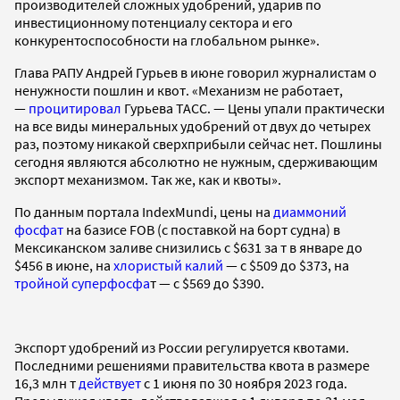
производителей сложных удобрений, ударив по
инвестиционному потенциалу сектора и его
конкурентоспособности на глобальном рынке».
Глава РАПУ Андрей Гурьев в июне говорил журналистам о
ненужности пошлин и квот. «Механизм не работает,
—
процитировал
Гурьева ТАСС. — Цены упали практически
на все виды минеральных удобрений от двух до четырех
раз, поэтому никакой сверхприбыли сейчас нет. Пошлины
сегодня являются абсолютно не нужным, сдерживающим
экспорт механизмом. Так же, как и квоты».
По данным портала IndexMundi, цены на
диаммоний
фосфат
на базисе FOB (с поставкой на борт судна) в
Мексиканском заливе снизились с $631 за т в январе до
$456 в июне, на
хлористый калий
— с $509 до $373, на
тройной суперфосфа
т — с $569 до $390.
Экспорт удобрений из России регулируется квотами.
Последними решениями правительства квота в размере
16,3 млн т
действует
с 1 июня по 30 ноября 2023 года.