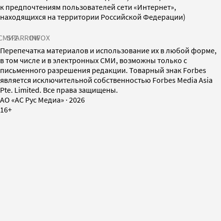
к предпочтениям пользователей сети «Интернет»,
находящихся на территории Российской Федерации)
СМИ2
SPARROW
INFOX
Перепечатка материалов и использование их в любой форме,
в том числе и в электронных СМИ, возможны только с
письменного разрешения редакции. Товарный знак Forbes
является исключительной собственностью Forbes Media Asia
Pte. Limited. Все права защищены.
AO «АС Рус Медиа»
·
2026
16+