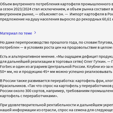
Объем внутреннего потребления картофеля промышленного выра
а сезон 2023/2024 стал исключением, и объем рынка составил 
внутреннем рынке, — объясняет он. — Импорт картофеля в Р
предложение на душу населения выросло до рекордных 60,61 к
Материал по теме
Но даже перепроизводство прошлого года, по словам Плугова, 
потреблен — в условиях роста цен на продовольствие в цело
Есть и альтернативное мнение. «Мы ощущаем дефицит продукци
для дальнейшей реализации в торговых сетях) Олег Гуткин. — 
Forbes и один из аграриев Центральной России. Клубни из-за
50+ мм, но и продукцию 45+ мм можно успешно реализовывать 
В России также развивается переработка: картофель фри, хл
Красильников. «Так что спрос на картофель у переработчиков 
России около 300 сортов, например, требованиям промышленн
картофель с переработчиками».
При удовлетворительной рентабельности и дальнейшем укрепл
нашей информации из отрасли, спрос на семена для следующего