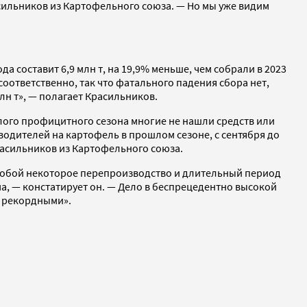
асильников из Картофельного союза. — Но мы уже видим
 составит 6,9 млн т, на 19,9% меньше, чем собрали в 2023
т соответственно, так что фатального падения сбора нет,
лн т», — полагает Красильников.
лого профицитного сезона многие не нашли средств или
одителей на картофель в прошлом сезоне, с сентября до
расильников из Картофельного союза.
а собой некоторое перепроизводство и длительный период
ма, — констатирует он. — Дело в беспрецедентно высокой
е рекордными».