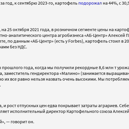
за год, к сентябрю 2023-го, картофель
подорожал
на 44%, с 30,
на 25 октября 2021 года, в розничном сегменте цены на картоф
-аналитического центра агробизнеса «АБ-Центр» Алексей Плугов
е, по данным «АБ-Центр» (есть у Forbes), картофель стоил в 20
рамм без НДС.
зы прошлого года, когда мы получили рекордные 8,6 млн т уро
а, заместитель гендиректора «Малино» (занимается выращиван
но их все равно нельзя назвать очень высокими. Мы потребляем
.
и рост отпускных цен едва покрывает затраты аграриев. Себес
авляет исполнительный директор Картофельного союза Алексе
й», — говорит он.