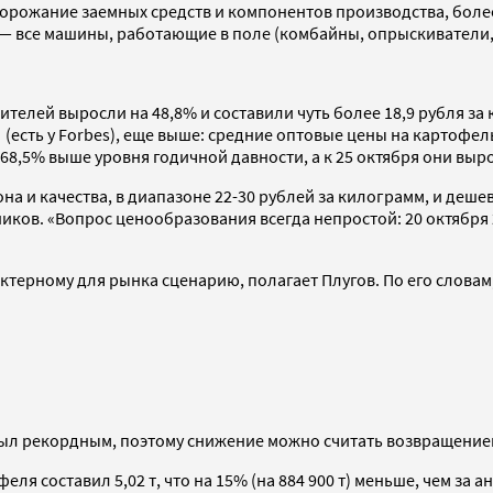
дорожание заемных средств и компонентов производства, бол
 — все машины, работающие в поле (комбайны, опрыскиватели, 
ителей выросли на 48,8% и составили чуть более 18,9 рубля за
 (есть у Forbes), еще выше: средние оптовые цены на картофел
а 68,5% выше уровня годичной давности, а к 25 октября они выр
а и качества, в диапазоне 22-30 рублей за килограмм, и дешев
ков. «Вопрос ценообразования всегда непростой: 20 октября 2
ктерному для рынка сценарию, полагает Плугов. По его словам
л рекордным, поэтому снижение можно считать возвращением 
феля составил 5,02 т, что на 15% (на 884 900 т) меньше, чем за