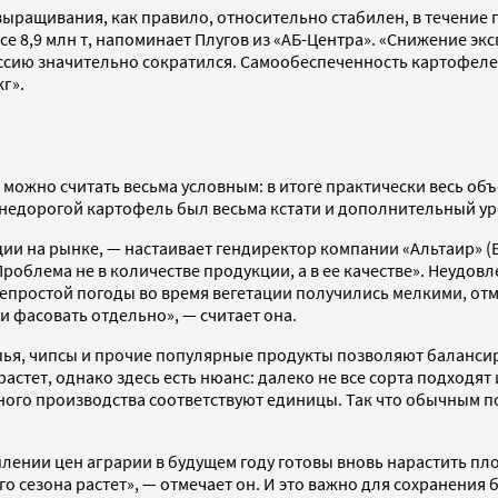
щивания, как правило, относительно стабилен, в течение про
все 8,9 млн т, напоминает Плугов из «АБ-Центра». «Снижение э
оссию значительно сократился. Самообеспеченность картофел
г».
можно считать весьма условным: в итоге практически весь объ
м недорогой картофель был весьма кстати и дополнительный у
и на рынке, — настаивает гендиректор компании «Альтаир» (Б
Проблема не в количестве продукции, а в ее качестве». Неудо
 непростой погоды во время вегетации получились мелкими, от
и фасовать отдельно», — считает она.
опья, чипсы и прочие популярные продукты позволяют баланси
растет, однако здесь есть нюанс: далеко не все сорта подходя
ого производства соответствуют единицы. Так что обычным по
ении цен аграрии в будущем году готовы вновь нарастить пл
 сезона растет», — отмечает он. И это важно для сохранения 