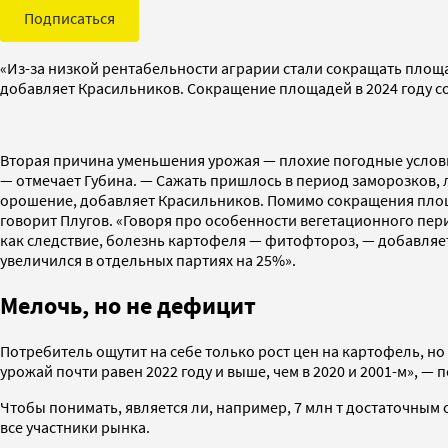
Подписаться
«Из-за низкой рентабельности аграрии стали сокращать площа
добавляет Красильников. Сокращение площадей в 2024 году сос
Вторая причина уменьшения урожая — плохие погодные условия
— отмечает Губина. — Сажать пришлось в период заморозков, 
орошение, добавляет Красильников. Помимо сокращения площад
говорит Плугов. «Говоря про особенности вегетационного пери
как следствие, болезнь картофеля — фитофтороз, — добавляе
увеличился в отдельных партиях на 25%».
Мелочь, но не дефицит
Потребитель ощутит на себе только рост цен на картофель, н
урожай почти равен 2022 году и выше, чем в 2020 и 2001-м», —
Чтобы понимать, является ли, например, 7 млн т достаточным
все участники рынка.