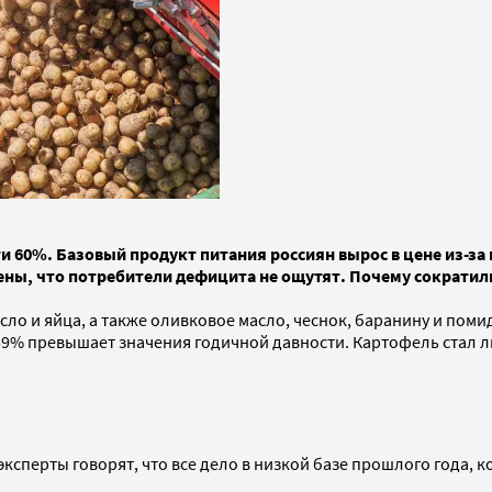
и 60%. Базовый продукт питания россиян вырос в цене из-за
ны, что потребители дефицита не ощутят. Почему сократили
о и яйца, а также оливковое масло, чеснок, баранину и поми
а 59% превышает значения годичной давности. Картофель стал л
сперты говорят, что все дело в низкой базе прошлого года, 