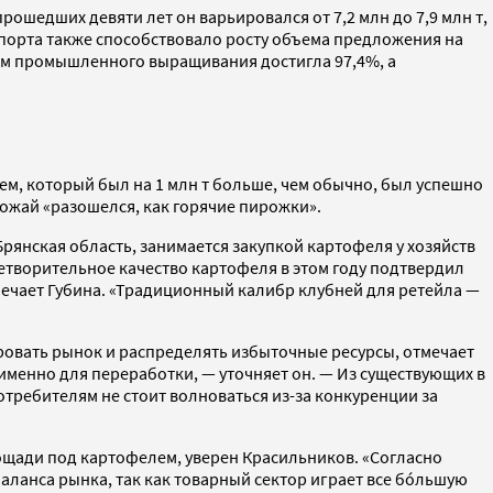
шедших девяти лет он варьировался от 7,2 млн до 7,9 млн т,
кспорта также способствовало росту объема предложения на
ем промышленного выращивания достигла 97,4%, а
ем, который был на 1 млн т больше, чем обычно, был успешно
рожай «разошелся, как горячие пирожки».
рянская область, занимается закупкой картофеля у хозяйств
влетворительное качество картофеля в этом году подтвердил
мечает Губина. «Традиционный калибр клубней для ретейла —
ровать рынок и распределять избыточные ресурсы, отмечает
т именно для переработки, — уточняет он. — Из существующих в
требителям не стоит волноваться из-за конкуренции за
ощади под картофелем, уверен Красильников. «Согласно
баланса рынка, так как товарный сектор играет все бóльшую