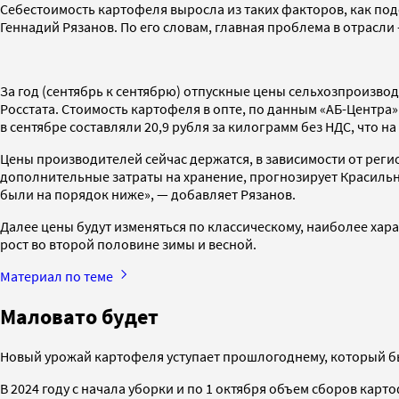
Себестоимость картофеля выросла из таких факторов, как по
Геннадий Рязанов. По его словам, главная проблема в отрасли
За год (сентябрь к сентябрю) отпускные цены сельхозпроизвод
Росстата. Стоимость картофеля в опте, по данным «АБ-Центра»
в сентябре составляли 20,9 рубля за килограмм без НДС, что н
Цены производителей сейчас держатся, в зависимости от регион
дополнительные затраты на хранение, прогнозирует Красильни
были на порядок ниже», — добавляет Рязанов.
Далее цены будут изменяться по классическому, наиболее хара
рост во второй половине зимы и весной.
Материал по теме
Маловато будет
Новый урожай картофеля уступает прошлогоднему, который бы
В 2024 году с начала уборки и по 1 октября объем сборов карто