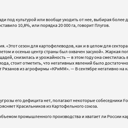
ди под культурой или вообще уходить от нее, выбирая более д
тавило 10,8%, или порядка 20 000 га, говорит Плугов.
. «Этот сезон для картофелеводов, как и в целом для сектора
летом и осенью центр страны был охвачен засухой». Жаркая п
ей, снизилась и урожайность — в этом году она сместилась в
ода, стоит отметить, что негативных явлений было достаточно 
т Рязанов из агрофирмы «КРиММ». — В сентябре негативно на 
о угрозы его дефицита нет, полагают некоторые собеседники F
 поясняет Красильников из Картофельного союза.
 объемом промышленного производства и хватает ли России ка