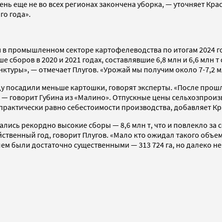
ень еще не во всех регионах закончена уборка, — уточняет Кр
го года».
в промышленном секторе картофелеводства по итогам 2024 года
ыше сборов в 2020 и 2021 годах, составлявшие 6,8 млн и 6,6 млн 
ктуры», — отмечает Плугов. «Урожай мы получим около 7-7,2 м
ду посадили меньше картошки, говорят эксперты. «После прош
— говорит Губина из «Малино». Отпускные цены сельхозпроизв
о практически равно себестоимости производства, добавляет К
ались рекордно высокие сборы — 8,6 млн т, что и повлекло з
йственный год, говорит Плугов. «Мало кто ожидал такого объе
ем были достаточно существенными — 313 724 га, но далеко н