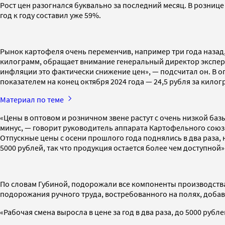
Рост цен разогнался буквально за последний месяц. В рознице 
год к году составил уже 59%.
Рынок картофеля очень переменчив, например три года назад, 
килограмм, обращает внимание генеральный директор экспертно
инфляции это фактически снижение цен», — подсчитал он. В опт
показателем на конец октября 2024 года — 24,5 рубля за килог
Материал по теме
«Цены в оптовом и розничном звене растут с очень низкой ба
минус, — говорит руководитель аппарата Картофельного союз
Отпускные цены с осени прошлого года поднялись в два раза, 
5000 рублей, так что продукция остается более чем доступной»
По словам Губиной, подорожали все компоненты производства, 
подорожания ручного труда, востребованного на полях, доб
«Рабочая смена выросла в цене за год в два раза, до 5000 рубле