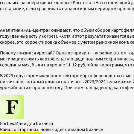
ссылаясь на оперативные данные Росстата. «На сегодняшний д
отставание, если сравнивать с аналогичным периодом прошло
Аналитики «АБ-Центра» ожидают, что объем сборов картофеля 
году (данные есть у Forbes). «Хотя и этот результат окажется в
скорее, это корректировка объемов с учетом рыночной конъюн
Почему снизился урожай? Одна из причин — аграрии в этом го
мотивации сажать картофель, площади под ним сократились», 
середины мая, были на уровне 11-12 рублей за килограмм, чт
В 2023 году в промышленном секторе картофелеводства отмеч
низких цен, который длился почти весь 2023/2024 сельскохозя
урожайности в прошлом году. При этом площади под картофел
Forbes.Идеи для бизнеса
Канал о стартапах, новых идеях и малом бизнесе