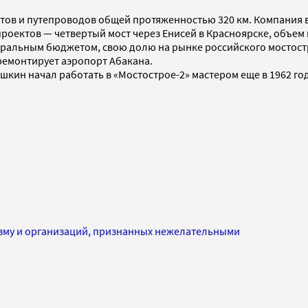
стов и путепроводов общей протяженностью 320 км. Компания в
оектов — четвертый мост через Енисей в Красноярске, объем 
еральным бюджетом, свою долю на рынке российского мостост
ремонтирует аэропорт Абакана.
кин начал работать в «Мостострое-2» мастером еще в 1962 го
изму и организаций, признанных нежелательными