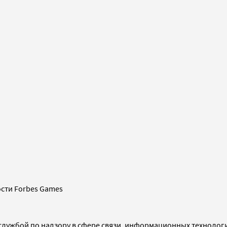
сти Forbes Games
службой по надзору в сфере связи, информационных технолог