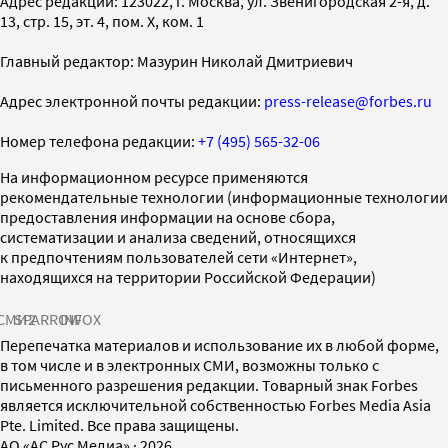
Адрес редакции: 123022, г. Москва, ул. Звенигородская 2-я, д.
13, стр. 15, эт. 4, пом. X, ком. 1
Главный редактор: Мазурин Николай Дмитриевич
Адрес электронной почты редакции:
press-release@forbes.ru
Номер телефона редакции:
+7 (495) 565-32-06
На информационном ресурсе применяются
рекомендательные технологии (информационные технологии
предоставления информации на основе сбора,
систематизации и анализа сведений, относящихся
к предпочтениям пользователей сети «Интернет»,
находящихся на территории Российской Федерации)
СМИ2
SPARROW
INFOX
Перепечатка материалов и использование их в любой форме,
в том числе и в электронных СМИ, возможны только с
письменного разрешения редакции. Товарный знак Forbes
является исключительной собственностью Forbes Media Asia
Pte. Limited. Все права защищены.
AO «АС Рус Медиа»
·
2026