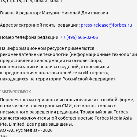
13, стр. 15, эт. 4, пом. X, ком. 1
Главный редактор: Мазурин Николай Дмитриевич
Адрес электронной почты редакции:
press-release@forbes.ru
Номер телефона редакции:
+7 (495) 565-32-06
На информационном ресурсе применяются
рекомендательные технологии (информационные технологии
предоставления информации на основе сбора,
систематизации и анализа сведений, относящихся
к предпочтениям пользователей сети «Интернет»,
находящихся на территории Российской Федерации)
СМИ2
SPARROW
INFOX
Перепечатка материалов и использование их в любой форме,
в том числе и в электронных СМИ, возможны только с
письменного разрешения редакции. Товарный знак Forbes
является исключительной собственностью Forbes Media Asia
Pte. Limited. Все права защищены.
AO «АС Рус Медиа»
·
2026
16+