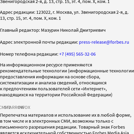
Звенигородская 2-я, д. 13, стр. 15, эт. 4, пом. X, ком. 1
Адрес редакции: 123022, г. Москва, ул. Звенигородская 2-я, д.
13, стр. 15, эт. 4, пом. X, ком. 1
Главный редактор: Мазурин Николай Дмитриевич
Адрес электронной почты редакции:
press-release@forbes.ru
Номер телефона редакции:
+7 (495) 565-32-06
На информационном ресурсе применяются
рекомендательные технологии (информационные технологии
предоставления информации на основе сбора,
систематизации и анализа сведений, относящихся
к предпочтениям пользователей сети «Интернет»,
находящихся на территории Российской Федерации)
СМИ2
SPARROW
INFOX
Перепечатка материалов и использование их в любой форме,
в том числе и в электронных СМИ, возможны только с
письменного разрешения редакции. Товарный знак Forbes
является исключительной собственностью Forbes Media Asia