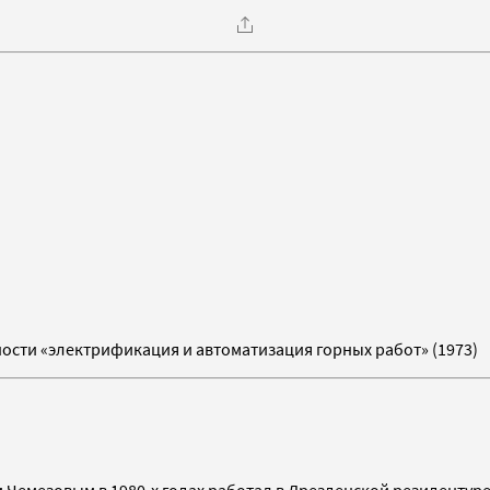
ости «электрификация и автоматизация горных работ» (1973)
 Чемезовым в 1980-х годах работал в Дрезденской резидентуре