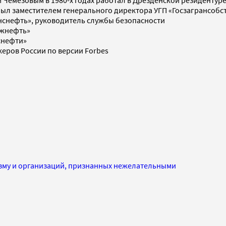
был заместителем генерального директора УГП «Госзагрансобс
анснефть», руководитель службы безопасности
ежнефть»
снефти»
жеров России по версии Forbes
изму и организаций, признанных нежелательными