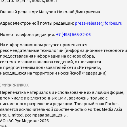
13, стр. 15, эт. 4, пом. X, ком. 1
Главный редактор: Мазурин Николай Дмитриевич
Адрес электронной почты редакции:
press-release@forbes.ru
Номер телефона редакции:
+7 (495) 565-32-06
На информационном ресурсе применяются
рекомендательные технологии (информационные технологии
предоставления информации на основе сбора,
систематизации и анализа сведений, относящихся
к предпочтениям пользователей сети «Интернет»,
находящихся на территории Российской Федерации)
СМИ2
SPARROW
INFOX
Перепечатка материалов и использование их в любой форме,
в том числе и в электронных СМИ, возможны только с
письменного разрешения редакции. Товарный знак Forbes
является исключительной собственностью Forbes Media Asia
Pte. Limited. Все права защищены.
AO «АС Рус Медиа»
·
2026
16+