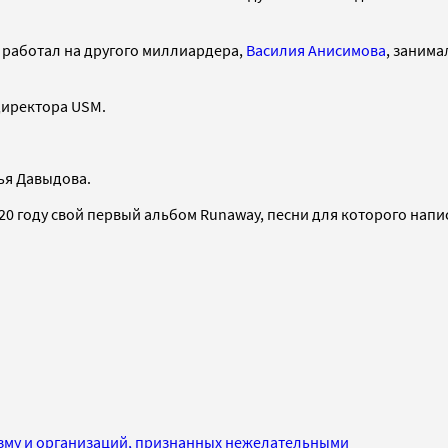
 работал на другого миллиардера,
Василия Анисимова
, заним
директора USM.
ья Давыдова.
020 году свой первый альбом Runaway, песни для которого нап
изму и организаций, признанных нежелательными