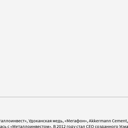
лоинвест», Удоканская медь, «Мегафон», Akkermann Сement, Al
ась с «Металлоинвестом». В 2012 году стал CEO созданного Усм