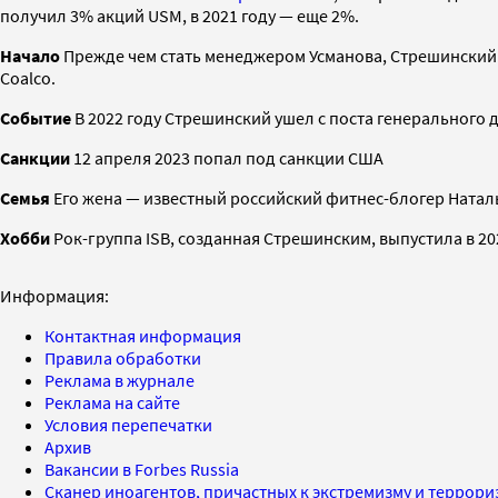
получил 3% акций USM, в 2021 году — еще 2%.
Начало
Прежде чем стать менеджером Усманова, Стрешинский
Coalco.
Событие
В 2022 году Стрешинский ушел с поста генерального 
Санкции
12 апреля 2023 попал под санкции США
Семья
Его жена — известный российский фитнес-блогер Натал
Хобби
Рок-группа ISB, созданная Стрешинским, выпустила в 2
Информация:
Контактная информация
Правила обработки
Реклама в журнале
Реклама на сайте
Условия перепечатки
Архив
Вакансии в Forbes Russia
Сканер иноагентов, причастных к экстремизму и террор