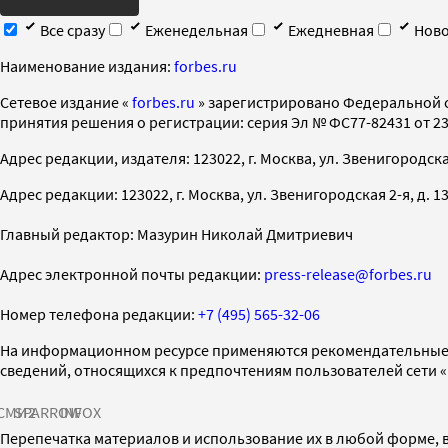
Все сразу
Еженедельная
Ежедневная
Ново
Наименование издания:
forbes.ru
Cетевое издание «
forbes.ru
» зарегистрировано Федеральной 
принятия решения о регистрации: серия Эл № ФС77-82431 от 23 
Адрес редакции, издателя: 123022, г. Москва, ул. Звенигородская 2-
Адрес редакции: 123022, г. Москва, ул. Звенигородская 2-я, д. 13, с
Главный редактор: Мазурин Николай Дмитриевич
Адрес электронной почты редакции:
press-release@forbes.ru
Номер телефона редакции:
+7 (495) 565-32-06
На информационном ресурсе применяются рекомендательные 
сведений, относящихся к предпочтениям пользователей сети 
СМИ2
SPARROW
INFOX
Перепечатка материалов и использование их в любой форме, в