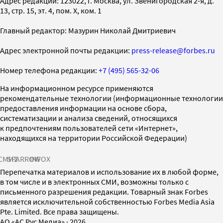
Адрес редакции: 123022, г. Москва, ул. Звенигородская 2-я, д.
13, стр. 15, эт. 4, пом. X, ком. 1
Главный редактор: Мазурин Николай Дмитриевич
Адрес электронной почты редакции:
press-release@forbes.ru
Номер телефона редакции:
+7 (495) 565-32-06
На информационном ресурсе применяются
рекомендательные технологии (информационные технологии
предоставления информации на основе сбора,
систематизации и анализа сведений, относящихся
к предпочтениям пользователей сети «Интернет»,
находящихся на территории Российской Федерации)
СМИ2
SPARROW
INFOX
Перепечатка материалов и использование их в любой форме,
в том числе и в электронных СМИ, возможны только с
письменного разрешения редакции. Товарный знак Forbes
является исключительной собственностью Forbes Media Asia
Pte. Limited. Все права защищены.
AO «АС Рус Медиа»
·
2026