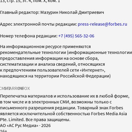
13, стр. 15, эт. 4, пом. X, ком. 1
Главный редактор: Мазурин Николай Дмитриевич
Адрес электронной почты редакции:
press-release@forbes.ru
Номер телефона редакции:
+7 (495) 565-32-06
На информационном ресурсе применяются
рекомендательные технологии (информационные технологии
предоставления информации на основе сбора,
систематизации и анализа сведений, относящихся
к предпочтениям пользователей сети «Интернет»,
находящихся на территории Российской Федерации)
СМИ2
SPARROW
INFOX
Перепечатка материалов и использование их в любой форме,
в том числе и в электронных СМИ, возможны только с
письменного разрешения редакции. Товарный знак Forbes
является исключительной собственностью Forbes Media Asia
Pte. Limited. Все права защищены.
AO «АС Рус Медиа»
·
2026
16+