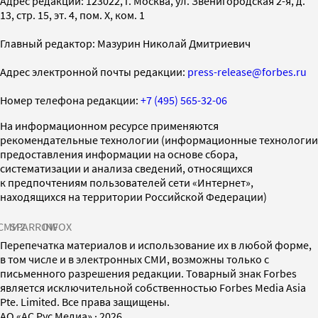
Адрес редакции: 123022, г. Москва, ул. Звенигородская 2-я, д.
13, стр. 15, эт. 4, пом. X, ком. 1
Главный редактор: Мазурин Николай Дмитриевич
Адрес электронной почты редакции:
press-release@forbes.ru
Номер телефона редакции:
+7 (495) 565-32-06
На информационном ресурсе применяются
рекомендательные технологии (информационные технологии
предоставления информации на основе сбора,
систематизации и анализа сведений, относящихся
к предпочтениям пользователей сети «Интернет»,
находящихся на территории Российской Федерации)
СМИ2
SPARROW
INFOX
Перепечатка материалов и использование их в любой форме,
в том числе и в электронных СМИ, возможны только с
письменного разрешения редакции. Товарный знак Forbes
является исключительной собственностью Forbes Media Asia
Pte. Limited. Все права защищены.
AO «АС Рус Медиа»
·
2026