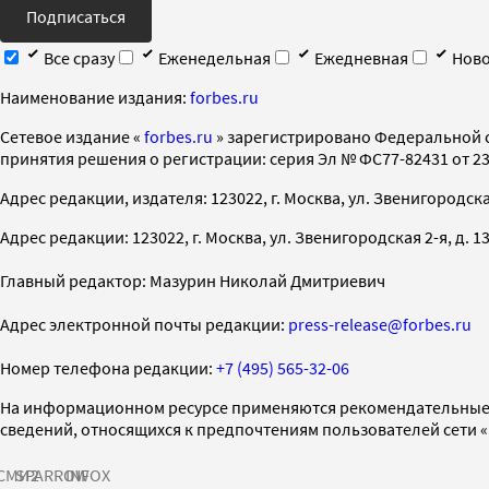
Подписаться
Все сразу
Еженедельная
Ежедневная
Ново
Наименование издания:
forbes.ru
Cетевое издание «
forbes.ru
» зарегистрировано Федеральной 
принятия решения о регистрации: серия Эл № ФС77-82431 от 23 
Адрес редакции, издателя: 123022, г. Москва, ул. Звенигородская 2-
Адрес редакции: 123022, г. Москва, ул. Звенигородская 2-я, д. 13, с
Главный редактор: Мазурин Николай Дмитриевич
Адрес электронной почты редакции:
press-release@forbes.ru
Номер телефона редакции:
+7 (495) 565-32-06
На информационном ресурсе применяются рекомендательные 
сведений, относящихся к предпочтениям пользователей сети 
СМИ2
SPARROW
INFOX