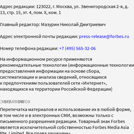
Адрес редакции: 123022, г. Москва, ул. Звенигородская 2-я, д.
13, стр. 15, эт. 4, пом. X, ком. 1
Главный редактор: Мазурин Николай Дмитриевич
Адрес электронной почты редакции:
press-release@forbes.ru
Номер телефона редакции:
+7 (495) 565-32-06
На информационном ресурсе применяются
рекомендательные технологии (информационные технологии
предоставления информации на основе сбора,
систематизации и анализа сведений, относящихся
к предпочтениям пользователей сети «Интернет»,
находящихся на территории Российской Федерации)
СМИ2
SPARROW
INFOX
Перепечатка материалов и использование их в любой форме,
в том числе и в электронных СМИ, возможны только с
письменного разрешения редакции. Товарный знак Forbes
является исключительной собственностью Forbes Media Asia
Pte. Limited. Все права защищены.