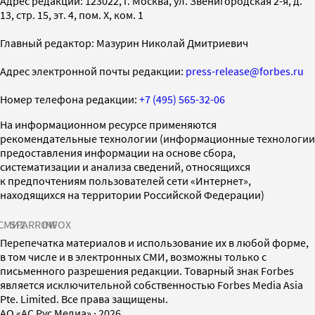
Адрес редакции: 123022, г. Москва, ул. Звенигородская 2-я, д.
13, стр. 15, эт. 4, пом. X, ком. 1
Главный редактор: Мазурин Николай Дмитриевич
Адрес электронной почты редакции:
press-release@forbes.ru
Номер телефона редакции:
+7 (495) 565-32-06
На информационном ресурсе применяются
рекомендательные технологии (информационные технологии
предоставления информации на основе сбора,
систематизации и анализа сведений, относящихся
к предпочтениям пользователей сети «Интернет»,
находящихся на территории Российской Федерации)
СМИ2
SPARROW
INFOX
Перепечатка материалов и использование их в любой форме,
в том числе и в электронных СМИ, возможны только с
письменного разрешения редакции. Товарный знак Forbes
является исключительной собственностью Forbes Media Asia
Pte. Limited. Все права защищены.
AO «АС Рус Медиа»
·
2026