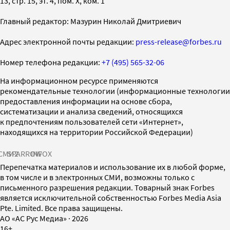
13, стр. 15, эт. 4, пом. X, ком. 1
Главный редактор: Мазурин Николай Дмитриевич
Адрес электронной почты редакции:
press-release@forbes.ru
Номер телефона редакции:
+7 (495) 565-32-06
На информационном ресурсе применяются
рекомендательные технологии (информационные технологии
предоставления информации на основе сбора,
систематизации и анализа сведений, относящихся
к предпочтениям пользователей сети «Интернет»,
находящихся на территории Российской Федерации)
СМИ2
SPARROW
INFOX
Перепечатка материалов и использование их в любой форме,
в том числе и в электронных СМИ, возможны только с
письменного разрешения редакции. Товарный знак Forbes
является исключительной собственностью Forbes Media Asia
Pte. Limited. Все права защищены.
AO «АС Рус Медиа»
·
2026
16+