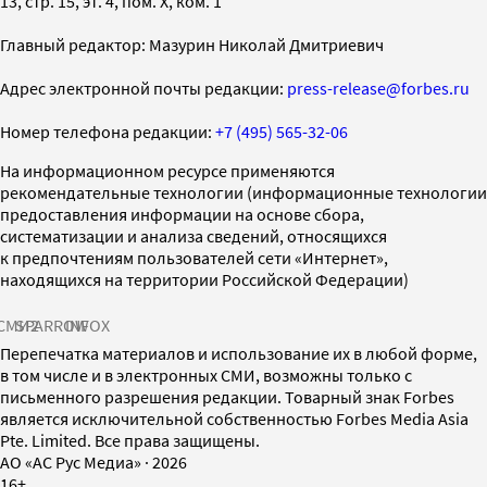
13, стр. 15, эт. 4, пом. X, ком. 1
Главный редактор: Мазурин Николай Дмитриевич
Адрес электронной почты редакции:
press-release@forbes.ru
Номер телефона редакции:
+7 (495) 565-32-06
На информационном ресурсе применяются
рекомендательные технологии (информационные технологии
предоставления информации на основе сбора,
систематизации и анализа сведений, относящихся
к предпочтениям пользователей сети «Интернет»,
находящихся на территории Российской Федерации)
СМИ2
SPARROW
INFOX
Перепечатка материалов и использование их в любой форме,
в том числе и в электронных СМИ, возможны только с
письменного разрешения редакции. Товарный знак Forbes
является исключительной собственностью Forbes Media Asia
Pte. Limited. Все права защищены.
AO «АС Рус Медиа»
·
2026
16+