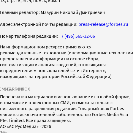
13, стр. 15, эт. 4, пом. X, ком. 1
Главный редактор: Мазурин Николай Дмитриевич
Адрес электронной почты редакции:
press-release@forbes.ru
Номер телефона редакции:
+7 (495) 565-32-06
На информационном ресурсе применяются
рекомендательные технологии (информационные технологии
предоставления информации на основе сбора,
систематизации и анализа сведений, относящихся
к предпочтениям пользователей сети «Интернет»,
находящихся на территории Российской Федерации)
СМИ2
SPARROW
INFOX
Перепечатка материалов и использование их в любой форме,
в том числе и в электронных СМИ, возможны только с
письменного разрешения редакции. Товарный знак Forbes
является исключительной собственностью Forbes Media Asia
Pte. Limited. Все права защищены.
AO «АС Рус Медиа»
·
2026
16+