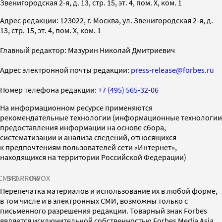
Звенигородская 2-я, д. 13, стр. 15, эт. 4, пом. X, ком. 1
Адрес редакции: 123022, г. Москва, ул. Звенигородская 2-я, д.
13, стр. 15, эт. 4, пом. X, ком. 1
Главный редактор: Мазурин Николай Дмитриевич
Адрес электронной почты редакции:
press-release@forbes.ru
Номер телефона редакции:
+7 (495) 565-32-06
На информационном ресурсе применяются
рекомендательные технологии (информационные технологии
предоставления информации на основе сбора,
систематизации и анализа сведений, относящихся
к предпочтениям пользователей сети «Интернет»,
находящихся на территории Российской Федерации)
СМИ2
SPARROW
INFOX
Перепечатка материалов и использование их в любой форме,
в том числе и в электронных СМИ, возможны только с
письменного разрешения редакции. Товарный знак Forbes
является исключительной собственностью Forbes Media Asia