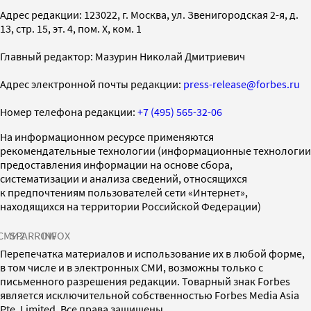
Адрес редакции: 123022, г. Москва, ул. Звенигородская 2-я, д.
13, стр. 15, эт. 4, пом. X, ком. 1
Главный редактор: Мазурин Николай Дмитриевич
Адрес электронной почты редакции:
press-release@forbes.ru
Номер телефона редакции:
+7 (495) 565-32-06
На информационном ресурсе применяются
рекомендательные технологии (информационные технологии
предоставления информации на основе сбора,
систематизации и анализа сведений, относящихся
к предпочтениям пользователей сети «Интернет»,
находящихся на территории Российской Федерации)
СМИ2
SPARROW
INFOX
Перепечатка материалов и использование их в любой форме,
в том числе и в электронных СМИ, возможны только с
письменного разрешения редакции. Товарный знак Forbes
является исключительной собственностью Forbes Media Asia
Pte. Limited. Все права защищены.