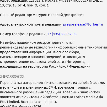
Адрес редакции: 123022, г. Москва, ул. Звенигородская 2-я, д.
13, стр. 15, эт. 4, пом. X, ком. 1
Главный редактор: Мазурин Николай Дмитриевич
Адрес электронной почты редакции:
press-release@forbes.ru
Номер телефона редакции:
+7 (495) 565-32-06
На информационном ресурсе применяются
рекомендательные технологии (информационные технологии
предоставления информации на основе сбора,
систематизации и анализа сведений, относящихся
к предпочтениям пользователей сети «Интернет»,
находящихся на территории Российской Федерации)
СМИ2
SPARROW
INFOX
Перепечатка материалов и использование их в любой форме,
в том числе и в электронных СМИ, возможны только с
письменного разрешения редакции. Товарный знак Forbes
является исключительной собственностью Forbes Media Asia
Pte. Limited. Все права защищены.
AO «АС Рус Медиа»
·
2026