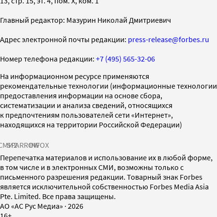
13, стр. 15, эт. 4, пом. X, ком. 1
Главный редактор: Мазурин Николай Дмитриевич
Адрес электронной почты редакции:
press-release@forbes.ru
Номер телефона редакции:
+7 (495) 565-32-06
На информационном ресурсе применяются
рекомендательные технологии (информационные технологии
предоставления информации на основе сбора,
систематизации и анализа сведений, относящихся
к предпочтениям пользователей сети «Интернет»,
находящихся на территории Российской Федерации)
СМИ2
SPARROW
INFOX
Перепечатка материалов и использование их в любой форме,
в том числе и в электронных СМИ, возможны только с
письменного разрешения редакции. Товарный знак Forbes
является исключительной собственностью Forbes Media Asia
Pte. Limited. Все права защищены.
AO «АС Рус Медиа»
·
2026
16+