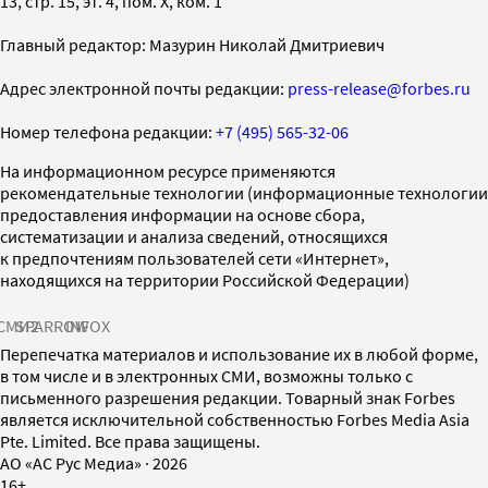
13, стр. 15, эт. 4, пом. X, ком. 1
Главный редактор: Мазурин Николай Дмитриевич
Адрес электронной почты редакции:
press-release@forbes.ru
Номер телефона редакции:
+7 (495) 565-32-06
На информационном ресурсе применяются
рекомендательные технологии (информационные технологии
предоставления информации на основе сбора,
систематизации и анализа сведений, относящихся
к предпочтениям пользователей сети «Интернет»,
находящихся на территории Российской Федерации)
СМИ2
SPARROW
INFOX
Перепечатка материалов и использование их в любой форме,
в том числе и в электронных СМИ, возможны только с
письменного разрешения редакции. Товарный знак Forbes
является исключительной собственностью Forbes Media Asia
Pte. Limited. Все права защищены.
AO «АС Рус Медиа»
·
2026
16+