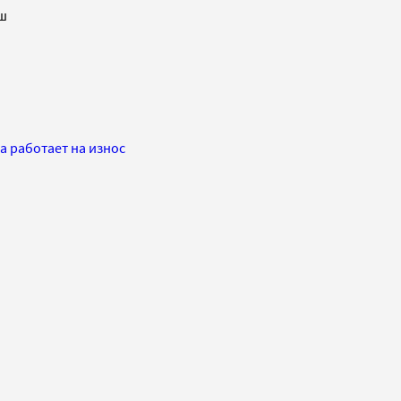
ш
а работает на износ