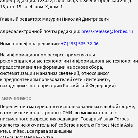
Адрес редакции: 123022, г. Москва, ул. Звенигородская 2-я, д.
13, стр. 15, эт. 4, пом. X, ком. 1
Главный редактор: Мазурин Николай Дмитриевич
Адрес электронной почты редакции:
press-release@forbes.ru
Номер телефона редакции:
+7 (495) 565-32-06
На информационном ресурсе применяются
рекомендательные технологии (информационные технологии
предоставления информации на основе сбора,
систематизации и анализа сведений, относящихся
к предпочтениям пользователей сети «Интернет»,
находящихся на территории Российской Федерации)
СМИ2
SPARROW
INFOX
Перепечатка материалов и использование их в любой форме,
в том числе и в электронных СМИ, возможны только с
письменного разрешения редакции. Товарный знак Forbes
является исключительной собственностью Forbes Media Asia
Pte. Limited. Все права защищены.
AO «АС Рус Медиа»
·
2026