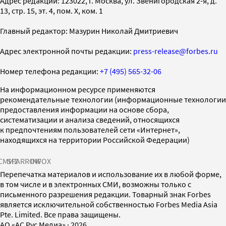
Адрес редакции: 123022, г. Москва, ул. Звенигородская 2-я, д.
13, стр. 15, эт. 4, пом. X, ком. 1
Главный редактор: Мазурин Николай Дмитриевич
Адрес электронной почты редакции:
press-release@forbes.ru
Номер телефона редакции:
+7 (495) 565-32-06
На информационном ресурсе применяются
рекомендательные технологии (информационные технологии
предоставления информации на основе сбора,
систематизации и анализа сведений, относящихся
к предпочтениям пользователей сети «Интернет»,
находящихся на территории Российской Федерации)
СМИ2
SPARROW
INFOX
Перепечатка материалов и использование их в любой форме,
в том числе и в электронных СМИ, возможны только с
письменного разрешения редакции. Товарный знак Forbes
является исключительной собственностью Forbes Media Asia
Pte. Limited. Все права защищены.
AO «АС Рус Медиа»
·
2026