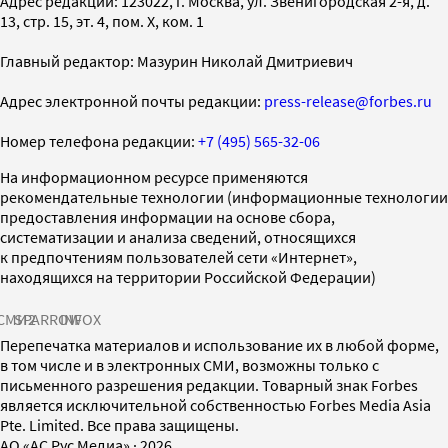
Адрес редакции: 123022, г. Москва, ул. Звенигородская 2-я, д.
13, стр. 15, эт. 4, пом. X, ком. 1
Главный редактор: Мазурин Николай Дмитриевич
Адрес электронной почты редакции:
press-release@forbes.ru
Номер телефона редакции:
+7 (495) 565-32-06
На информационном ресурсе применяются
рекомендательные технологии (информационные технологии
предоставления информации на основе сбора,
систематизации и анализа сведений, относящихся
к предпочтениям пользователей сети «Интернет»,
находящихся на территории Российской Федерации)
СМИ2
SPARROW
INFOX
Перепечатка материалов и использование их в любой форме,
в том числе и в электронных СМИ, возможны только с
письменного разрешения редакции. Товарный знак Forbes
является исключительной собственностью Forbes Media Asia
Pte. Limited. Все права защищены.
AO «АС Рус Медиа»
·
2026