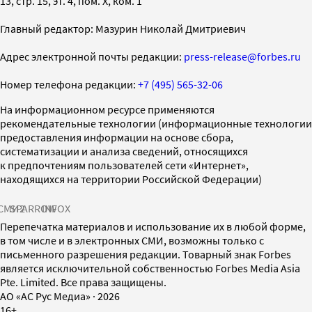
13, стр. 15, эт. 4, пом. X, ком. 1
Главный редактор: Мазурин Николай Дмитриевич
Адрес электронной почты редакции:
press-release@forbes.ru
Номер телефона редакции:
+7 (495) 565-32-06
На информационном ресурсе применяются
рекомендательные технологии (информационные технологии
предоставления информации на основе сбора,
систематизации и анализа сведений, относящихся
к предпочтениям пользователей сети «Интернет»,
находящихся на территории Российской Федерации)
СМИ2
SPARROW
INFOX
Перепечатка материалов и использование их в любой форме,
в том числе и в электронных СМИ, возможны только с
письменного разрешения редакции. Товарный знак Forbes
является исключительной собственностью Forbes Media Asia
Pte. Limited. Все права защищены.
AO «АС Рус Медиа»
·
2026
16+