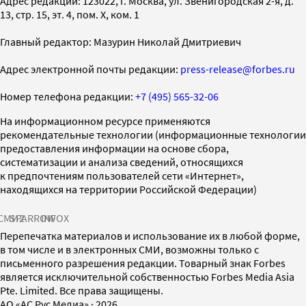
Адрес редакции: 123022, г. Москва, ул. Звенигородская 2-я, д.
13, стр. 15, эт. 4, пом. X, ком. 1
Главный редактор: Мазурин Николай Дмитриевич
Адрес электронной почты редакции:
press-release@forbes.ru
Номер телефона редакции:
+7 (495) 565-32-06
На информационном ресурсе применяются
рекомендательные технологии (информационные технологии
предоставления информации на основе сбора,
систематизации и анализа сведений, относящихся
к предпочтениям пользователей сети «Интернет»,
находящихся на территории Российской Федерации)
СМИ2
SPARROW
INFOX
Перепечатка материалов и использование их в любой форме,
в том числе и в электронных СМИ, возможны только с
письменного разрешения редакции. Товарный знак Forbes
является исключительной собственностью Forbes Media Asia
Pte. Limited. Все права защищены.
AO «АС Рус Медиа»
·
2026