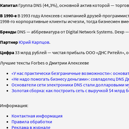
Капитал
Группа DNS (44,3%), основной актив которой — торгов
В 1990-е
В 1993 году Алексеев с компанией друзей-программис
1998-го корпоративные клиенты исчезли, тогда бизнесмен вм
Бренды
DNS — аббревиатура от Digital Network Systems. Dexp 
Партнер
Юрий Карпцов
.
Цифра
33 млрд рублей — чистая прибыль ООО «ДНС Ритейл», оп
Лучшие тексты Forbes о Дмитрии Алексееве
«У нас практически безграничные возможности»: основат
«Не надо помогать бизнесу деньгами»: совладелец DNS Дм
Основатели сети электроники DNS стали долларовыми 
Золотая сборка: как построить сеть с выручкой $4 млрд 
Информация:
Контактная информация
Правила обработки
Реклама в журнале