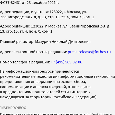
ФС77-82431 от 23 декабря 2021 г.
Адрес редакции, издателя: 123022, г. Москва, ул.
Звенигородская 2-я, д. 13, стр. 15, эт. 4, пом. X, ком. 1
Адрес редакции: 123022, г. Москва, ул. Звенигородская 2-я, д.
13, стр. 15, эт. 4, пом. X, ком. 1
Главный редактор: Мазурин Николай Дмитриевич
Адрес электронной почты редакции:
press-release@forbes.ru
Номер телефона редакции:
+7 (495) 565-32-06
На информационном ресурсе применяются
рекомендательные технологии (информационные технологии
предоставления информации на основе сбора,
систематизации и анализа сведений, относящихся
к предпочтениям пользователей сети «Интернет»,
находящихся на территории Российской Федерации)
СМИ2
SPARROW
INFOX
Перепечатка материалов и использование их в любой форме,