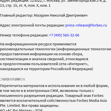
Адрес редакции: 123022, г. Москва, ул. Звенигородская 2-я, д.
13, стр. 15, эт. 4, пом. X, ком. 1
Главный редактор: Мазурин Николай Дмитриевич
Адрес электронной почты редакции:
press-release@forbes.ru
Номер телефона редакции:
+7 (495) 565-32-06
На информационном ресурсе применяются
рекомендательные технологии (информационные технологии
предоставления информации на основе сбора,
систематизации и анализа сведений, относящихся
к предпочтениям пользователей сети «Интернет»,
находящихся на территории Российской Федерации)
СМИ2
SPARROW
INFOX
Перепечатка материалов и использование их в любой форме,
в том числе и в электронных СМИ, возможны только с
письменного разрешения редакции. Товарный знак Forbes
является исключительной собственностью Forbes Media Asia
Pte. Limited. Все права защищены.
AO «АС Рус Медиа»
·
2026