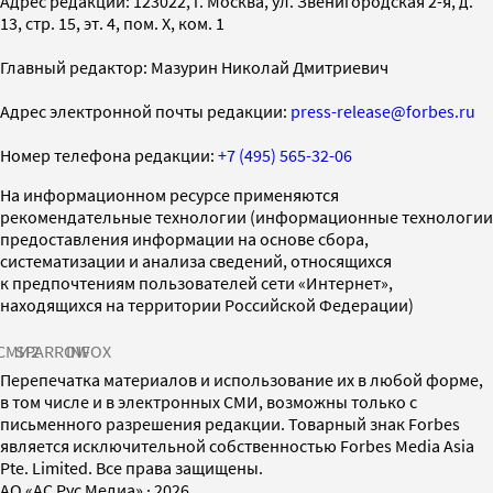
Адрес редакции: 123022, г. Москва, ул. Звенигородская 2-я, д.
13, стр. 15, эт. 4, пом. X, ком. 1
Главный редактор: Мазурин Николай Дмитриевич
Адрес электронной почты редакции:
press-release@forbes.ru
Номер телефона редакции:
+7 (495) 565-32-06
На информационном ресурсе применяются
рекомендательные технологии (информационные технологии
предоставления информации на основе сбора,
систематизации и анализа сведений, относящихся
к предпочтениям пользователей сети «Интернет»,
находящихся на территории Российской Федерации)
СМИ2
SPARROW
INFOX
Перепечатка материалов и использование их в любой форме,
в том числе и в электронных СМИ, возможны только с
письменного разрешения редакции. Товарный знак Forbes
является исключительной собственностью Forbes Media Asia
Pte. Limited. Все права защищены.
AO «АС Рус Медиа»
·
2026