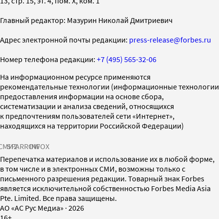
13, стр. 15, эт. 4, пом. X, ком. 1
Главный редактор: Мазурин Николай Дмитриевич
Адрес электронной почты редакции:
press-release@forbes.ru
Номер телефона редакции:
+7 (495) 565-32-06
На информационном ресурсе применяются
рекомендательные технологии (информационные технологии
предоставления информации на основе сбора,
систематизации и анализа сведений, относящихся
к предпочтениям пользователей сети «Интернет»,
находящихся на территории Российской Федерации)
СМИ2
SPARROW
INFOX
Перепечатка материалов и использование их в любой форме,
в том числе и в электронных СМИ, возможны только с
письменного разрешения редакции. Товарный знак Forbes
является исключительной собственностью Forbes Media Asia
Pte. Limited. Все права защищены.
AO «АС Рус Медиа»
·
2026
16+