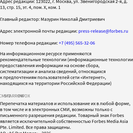
Адрес редакции: 123022, г. Москва, ул. Звенигородская 2-я, д.
13, стр. 15, эт. 4, пом. X, ком. 1
Главный редактор: Мазурин Николай Дмитриевич
Адрес электронной почты редакции:
press-release@forbes.ru
Номер телефона редакции:
+7 (495) 565-32-06
На информационном ресурсе применяются
рекомендательные технологии (информационные технологии
предоставления информации на основе сбора,
систематизации и анализа сведений, относящихся
к предпочтениям пользователей сети «Интернет»,
находящихся на территории Российской Федерации)
СМИ2
SPARROW
INFOX
Перепечатка материалов и использование их в любой форме,
в том числе и в электронных СМИ, возможны только с
письменного разрешения редакции. Товарный знак Forbes
является исключительной собственностью Forbes Media Asia
Pte. Limited. Все права защищены.
AO «АС Рус Медиа»
·
2026