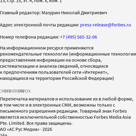
13, стр. 15, эт. 4, пом. X, ком. 1
Главный редактор: Мазурин Николай Дмитриевич
Адрес электронной почты редакции:
press-release@forbes.ru
Номер телефона редакции:
+7 (495) 565-32-06
На информационном ресурсе применяются
рекомендательные технологии (информационные технологии
предоставления информации на основе сбора,
систематизации и анализа сведений, относящихся
к предпочтениям пользователей сети «Интернет»,
находящихся на территории Российской Федерации)
СМИ2
SPARROW
INFOX
Перепечатка материалов и использование их в любой форме,
в том числе и в электронных СМИ, возможны только с
письменного разрешения редакции. Товарный знак Forbes
является исключительной собственностью Forbes Media Asia
Pte. Limited. Все права защищены.
AO «АС Рус Медиа»
·
2026
16+