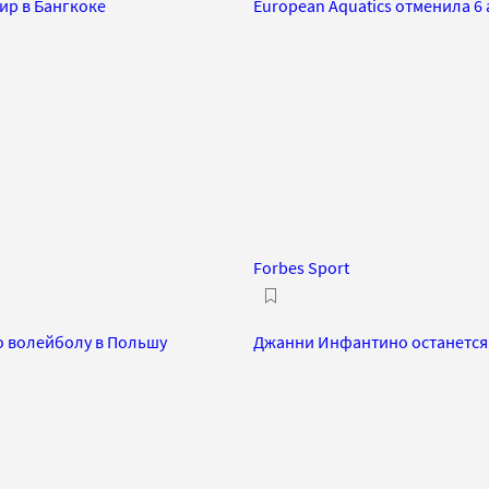
ир в Бангкоке
European Aquatics отменила 6 
Forbes Sport
по волейболу в Польшу
Джанни Инфантино останется