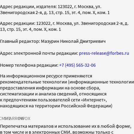
Адрес редакции, издателя: 123022, г. Москва, ул.
Звенигородская 2-я, д. 13, стр. 15, эт. 4, пом. X, ком. 1
Адрес редакции: 123022, г. Москва, ул. Звенигородская 2-я, д.
13, стр. 15, эт. 4, пом. X, ком. 1
Главный редактор: Мазурин Николай Дмитриевич
Адрес электронной почты редакции:
press-release@forbes.ru
Номер телефона редакции:
+7 (495) 565-32-06
На информационном ресурсе применяются
рекомендательные технологии (информационные технологии
предоставления информации на основе сбора,
систематизации и анализа сведений, относящихся
к предпочтениям пользователей сети «Интернет»,
находящихся на территории Российской Федерации)
СМИ2
SPARROW
INFOX
Перепечатка материалов и использование их в любой форме,
в том числе и в электронных СМИ, возможны только с