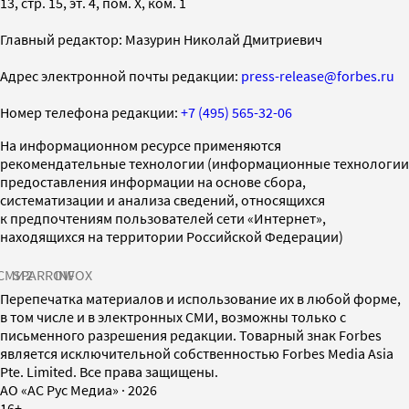
13, стр. 15, эт. 4, пом. X, ком. 1
Главный редактор: Мазурин Николай Дмитриевич
Адрес электронной почты редакции:
press-release@forbes.ru
Номер телефона редакции:
+7 (495) 565-32-06
На информационном ресурсе применяются
рекомендательные технологии (информационные технологии
предоставления информации на основе сбора,
систематизации и анализа сведений, относящихся
к предпочтениям пользователей сети «Интернет»,
находящихся на территории Российской Федерации)
СМИ2
SPARROW
INFOX
Перепечатка материалов и использование их в любой форме,
в том числе и в электронных СМИ, возможны только с
письменного разрешения редакции. Товарный знак Forbes
является исключительной собственностью Forbes Media Asia
Pte. Limited. Все права защищены.
AO «АС Рус Медиа»
·
2026
16+