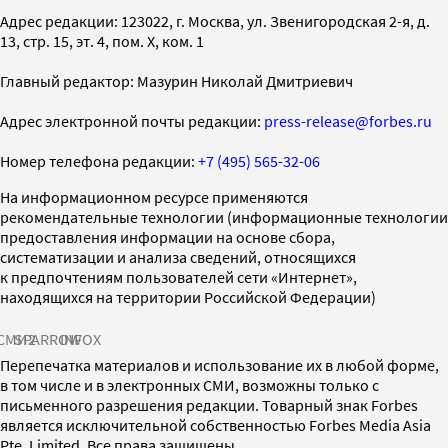
Адрес редакции: 123022, г. Москва, ул. Звенигородская 2-я, д.
13, стр. 15, эт. 4, пом. X, ком. 1
Главный редактор: Мазурин Николай Дмитриевич
Адрес электронной почты редакции:
press-release@forbes.ru
Номер телефона редакции:
+7 (495) 565-32-06
На информационном ресурсе применяются
рекомендательные технологии (информационные технологии
предоставления информации на основе сбора,
систематизации и анализа сведений, относящихся
к предпочтениям пользователей сети «Интернет»,
находящихся на территории Российской Федерации)
СМИ2
SPARROW
INFOX
Перепечатка материалов и использование их в любой форме,
в том числе и в электронных СМИ, возможны только с
письменного разрешения редакции. Товарный знак Forbes
является исключительной собственностью Forbes Media Asia
Pte. Limited. Все права защищены.