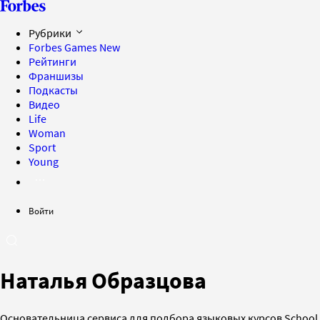
Рубрики
Forbes Games
New
Рейтинги
Франшизы
Подкасты
Видео
Life
Woman
Sport
Young
Войти
Наталья Образцова
Основательница сервиса для подбора языковых курсов School 