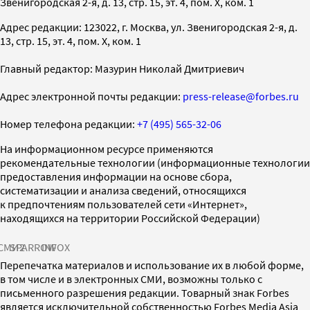
Звенигородская 2-я, д. 13, стр. 15, эт. 4, пом. X, ком. 1
Адрес редакции: 123022, г. Москва, ул. Звенигородская 2-я, д.
13, стр. 15, эт. 4, пом. X, ком. 1
Главный редактор: Мазурин Николай Дмитриевич
Адрес электронной почты редакции:
press-release@forbes.ru
Номер телефона редакции:
+7 (495) 565-32-06
На информационном ресурсе применяются
рекомендательные технологии (информационные технологии
предоставления информации на основе сбора,
систематизации и анализа сведений, относящихся
к предпочтениям пользователей сети «Интернет»,
находящихся на территории Российской Федерации)
СМИ2
SPARROW
INFOX
Перепечатка материалов и использование их в любой форме,
в том числе и в электронных СМИ, возможны только с
письменного разрешения редакции. Товарный знак Forbes
является исключительной собственностью Forbes Media Asia