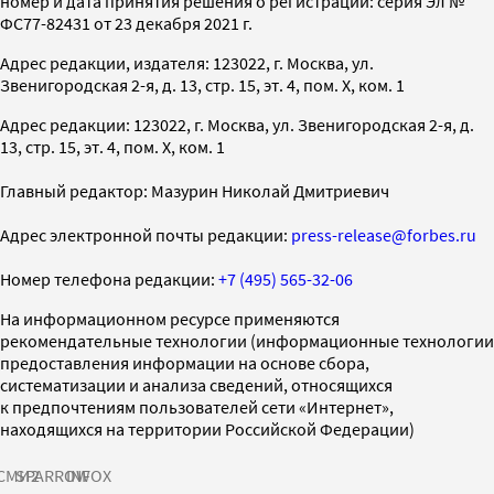
номер и дата принятия решения о регистрации: серия Эл №
ФС77-82431 от 23 декабря 2021 г.
Адрес редакции, издателя: 123022, г. Москва, ул.
Звенигородская 2-я, д. 13, стр. 15, эт. 4, пом. X, ком. 1
Адрес редакции: 123022, г. Москва, ул. Звенигородская 2-я, д.
13, стр. 15, эт. 4, пом. X, ком. 1
Главный редактор: Мазурин Николай Дмитриевич
Адрес электронной почты редакции:
press-release@forbes.ru
Номер телефона редакции:
+7 (495) 565-32-06
На информационном ресурсе применяются
рекомендательные технологии (информационные технологии
предоставления информации на основе сбора,
систематизации и анализа сведений, относящихся
к предпочтениям пользователей сети «Интернет»,
находящихся на территории Российской Федерации)
СМИ2
SPARROW
INFOX