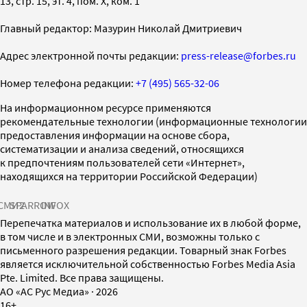
13, стр. 15, эт. 4, пом. X, ком. 1
Главный редактор: Мазурин Николай Дмитриевич
Адрес электронной почты редакции:
press-release@forbes.ru
Номер телефона редакции:
+7 (495) 565-32-06
На информационном ресурсе применяются
рекомендательные технологии (информационные технологии
предоставления информации на основе сбора,
систематизации и анализа сведений, относящихся
к предпочтениям пользователей сети «Интернет»,
находящихся на территории Российской Федерации)
СМИ2
SPARROW
INFOX
Перепечатка материалов и использование их в любой форме,
в том числе и в электронных СМИ, возможны только с
письменного разрешения редакции. Товарный знак Forbes
является исключительной собственностью Forbes Media Asia
Pte. Limited. Все права защищены.
AO «АС Рус Медиа»
·
2026
16+