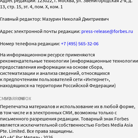
Адрес редакции: 123022, г. Москва, ул. Звенигородская 2-я, д.
13, стр. 15, эт. 4, пом. X, ком. 1
Главный редактор: Мазурин Николай Дмитриевич
Адрес электронной почты редакции:
press-release@forbes.ru
Номер телефона редакции:
+7 (495) 565-32-06
На информационном ресурсе применяются
рекомендательные технологии (информационные технологии
предоставления информации на основе сбора,
систематизации и анализа сведений, относящихся
к предпочтениям пользователей сети «Интернет»,
находящихся на территории Российской Федерации)
СМИ2
SPARROW
INFOX
Перепечатка материалов и использование их в любой форме,
в том числе и в электронных СМИ, возможны только с
письменного разрешения редакции. Товарный знак Forbes
является исключительной собственностью Forbes Media Asia
Pte. Limited. Все права защищены.
AO «АС Рус Медиа»
·
2026