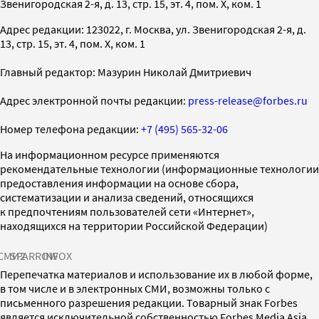
Звенигородская 2-я, д. 13, стр. 15, эт. 4, пом. X, ком. 1
Адрес редакции: 123022, г. Москва, ул. Звенигородская 2-я, д.
13, стр. 15, эт. 4, пом. X, ком. 1
Главный редактор: Мазурин Николай Дмитриевич
Адрес электронной почты редакции:
press-release@forbes.ru
Номер телефона редакции:
+7 (495) 565-32-06
На информационном ресурсе применяются
рекомендательные технологии (информационные технологии
предоставления информации на основе сбора,
систематизации и анализа сведений, относящихся
к предпочтениям пользователей сети «Интернет»,
находящихся на территории Российской Федерации)
СМИ2
SPARROW
INFOX
Перепечатка материалов и использование их в любой форме,
в том числе и в электронных СМИ, возможны только с
письменного разрешения редакции. Товарный знак Forbes
является исключительной собственностью Forbes Media Asia