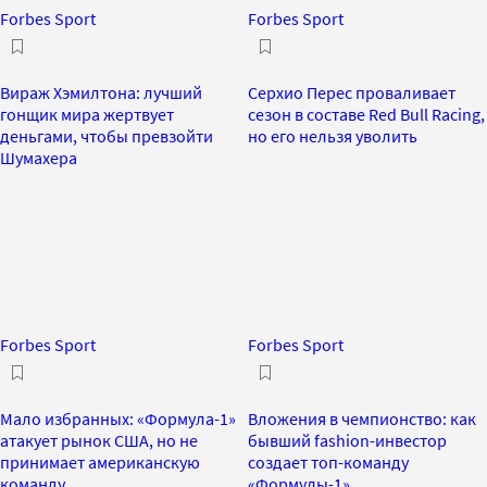
Forbes Sport
Forbes Sport
Вираж Хэмилтона: лучший
Серхио Перес проваливает
гонщик мира жертвует
сезон в составе Red Bull Racing,
деньгами, чтобы превзойти
но его нельзя уволить
Шумахера
Forbes Sport
Forbes Sport
Мало избранных: «Формула-1»
Вложения в чемпионство: как
атакует рынок США, но не
бывший fashion-инвестор
принимает американскую
создает топ-команду
команду
«Формулы-1»