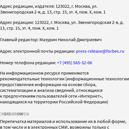
Адрес редакции, издателя: 123022, г. Москва, ул.
Звенигородская 2-я, д. 13, стр. 15, эт. 4, пом. X, ком. 1
Адрес редакции: 123022, г. Москва, ул. Звенигородская 2-я, д.
13, стр. 15, эт. 4, пом. X, ком. 1
Главный редактор: Мазурин Николай Дмитриевич
Адрес электронной почты редакции:
press-release@forbes.ru
Номер телефона редакции:
+7 (495) 565-32-06
На информационном ресурсе применяются
рекомендательные технологии (информационные технологии
предоставления информации на основе сбора,
систематизации и анализа сведений, относящихся
к предпочтениям пользователей сети «Интернет»,
находящихся на территории Российской Федерации)
СМИ2
SPARROW
INFOX
Перепечатка материалов и использование их в любой форме,
в том числе и в электронных СМИ, возможны только с