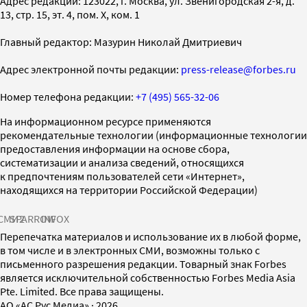
Адрес редакции: 123022, г. Москва, ул. Звенигородская 2-я, д.
13, стр. 15, эт. 4, пом. X, ком. 1
Главный редактор: Мазурин Николай Дмитриевич
Адрес электронной почты редакции:
press-release@forbes.ru
Номер телефона редакции:
+7 (495) 565-32-06
На информационном ресурсе применяются
рекомендательные технологии (информационные технологии
предоставления информации на основе сбора,
систематизации и анализа сведений, относящихся
к предпочтениям пользователей сети «Интернет»,
находящихся на территории Российской Федерации)
СМИ2
SPARROW
INFOX
Перепечатка материалов и использование их в любой форме,
в том числе и в электронных СМИ, возможны только с
письменного разрешения редакции. Товарный знак Forbes
является исключительной собственностью Forbes Media Asia
Pte. Limited. Все права защищены.
AO «АС Рус Медиа»
·
2026